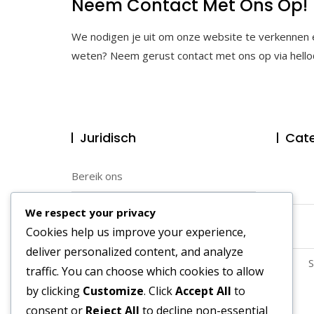
Neem Contact Met Ons Op!
We nodigen je uit om onze website te verkennen e
weten? Neem gerust contact met ons op via
hell
Juridisch
Cate
Bereik ons
Gebruikersovereenkomst
We respect your privacy
Cookies help us improve your experience,
Wie we zijn
deliver personalized content, and analyze
S
Cookiebeleid
traffic. You can choose which cookies to allow
by clicking
Customize
. Click
Accept All
to
Jouw privacy
consent or
Reject All
to decline non-essential