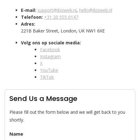
E-mail:
support@ibizweb.nl
,
hello@ibizweb.nl
Telefoon:
+31 20 555 0147
Adres:
221B Baker Street, London, UK NW1 6XE
Volg ons op sociale media:
Facebook
Instagram
X
YouTube
TikTok
Send Us a Message
Please fill out the form below and we will get back to you
shortly.
Name