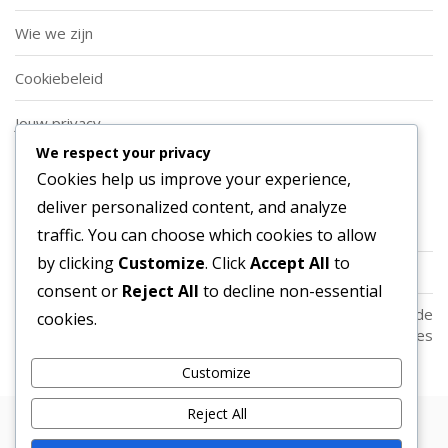
Wie we zijn
Cookiebeleid
Jouw privacy
We respect your privacy
Categorieën
Cookies help us improve your experience,
deliver personalized content, and analyze
Soorten Aanvallende Voetbalformaties
traffic. You can choose which cookies to allow
by clicking
Customize
. Click
Accept All
to
Spelersrollen in Aanvallende Voetbalformaties
consent or
Reject All
to decline non-essential
Strategische Toepassingen van Aanvallende
cookies.
Voetbalformaties
Customize
Reject All
Copyright © 2026 Bosa. Powered by
Bosa Themes