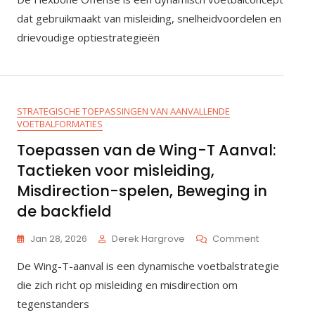
De
dat gebruikmaakt van misleiding, snelheidvoordelen en
Flexbone
drievoudige optiestrategieën
Aanval:
Drievoudige
Optiestrate
Snelheidsvo
Misleiding
STRATEGISCHE TOEPASSINGEN VAN AANVALLENDE
VOETBALFORMATIES
Toepassen van de Wing-T Aanval:
Tactieken voor misleiding,
Misdirection-spelen, Beweging in
de backfield
On
Jan 28, 2026
Derek Hargrove
Comment
Toepassen
De Wing-T-aanval is een dynamische voetbalstrategie
Van
De
die zich richt op misleiding en misdirection om
Wing-
tegenstanders
T