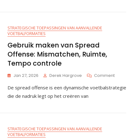
Aanval:
Tactieken
Voor
Misleiding,
STRATEGISCHE TOEPASSINGEN VAN AANVALLENDE
Misdirection
VOETBALFORMATIES
Spelen,
Beweging
Gebruik maken van Spread
In
Offense: Mismatchen, Ruimte,
De
Backfield
Tempo controle
On
Jan 27, 2026
Derek Hargrove
Comment
Gebruik
De spread offense is een dynamische voetbalstrategie
Maken
Van
die de nadruk legt op het creëren van
Spread
Offense:
Mismatchen
Ruimte,
Tempo
STRATEGISCHE TOEPASSINGEN VAN AANVALLENDE
Controle
VOETBALFORMATIES