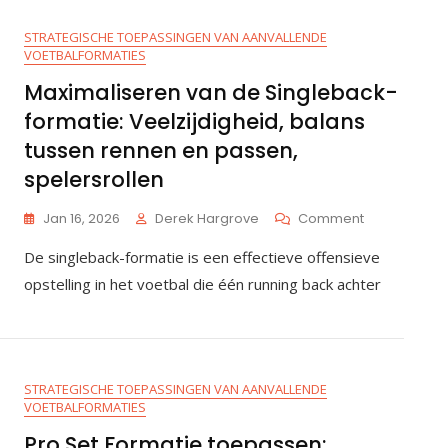
Opties,
Misleiding,
STRATEGISCHE TOEPASSINGEN VAN AANVALLENDE
Quarterback
VOETBALFORMATIES
Reads
Maximaliseren van de Singleback-
formatie: Veelzijdigheid, balans
tussen rennen en passen,
spelersrollen
On
Jan 16, 2026
Derek Hargrove
Comment
Maximaliser
De singleback-formatie is een effectieve offensieve
Van
De
opstelling in het voetbal die één running back achter
Singleback-
Formatie:
Veelzijdighei
Balans
Tussen
STRATEGISCHE TOEPASSINGEN VAN AANVALLENDE
Rennen
VOETBALFORMATIES
En
Passen,
Pro Set Formatie toepassen: