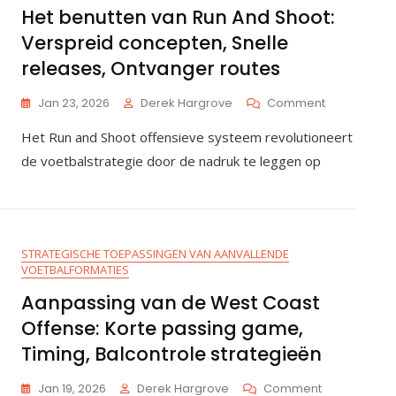
Het benutten van Run And Shoot:
Verspreid concepten, Snelle
releases, Ontvanger routes
On
Jan 23, 2026
Derek Hargrove
Comment
Het
Het Run and Shoot offensieve systeem revolutioneert
Benutten
Van
de voetbalstrategie door de nadruk te leggen op
Run
And
Shoot:
Verspreid
Concepten,
STRATEGISCHE TOEPASSINGEN VAN AANVALLENDE
Snelle
VOETBALFORMATIES
Releases,
Ontvanger
Aanpassing van de West Coast
Routes
Offense: Korte passing game,
Timing, Balcontrole strategieën
On
Jan 19, 2026
Derek Hargrove
Comment