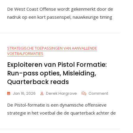
Aanpassing
De West Coast Offense wordt gekenmerkt door de
Van
De
nadruk op een kort passenspel, nauwkeurige timing
West
Coast
Offense:
Korte
Passing
STRATEGISCHE TOEPASSINGEN VAN AANVALLENDE
Game,
VOETBALFORMATIES
Timing,
Balcontrole
Exploiteren van Pistol Formatie:
Strategieën
Run-pass opties, Misleiding,
Quarterback reads
On
Jan 16, 2026
Derek Hargrove
Comment
Exploiteren
De Pistol-formatie is een dynamische offensieve
Van
Pistol
strategie in het voetbal die de quarterback achter de
Formatie:
Run-
Pass