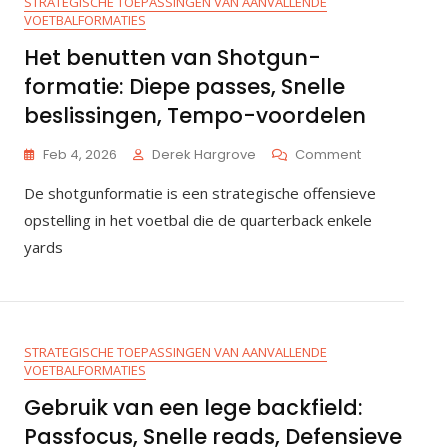
STRATEGISCHE TOEPASSINGEN VAN AANVALLENDE
VOETBALFORMATIES
Het benutten van Shotgun-
formatie: Diepe passes, Snelle
beslissingen, Tempo-voordelen
On
Feb 4, 2026
Derek Hargrove
Comment
Het
De shotgunformatie is een strategische offensieve
Benutten
Van
opstelling in het voetbal die de quarterback enkele
Shotgun-
yards
Formatie:
Diepe
Passes,
Snelle
Beslissingen,
STRATEGISCHE TOEPASSINGEN VAN AANVALLENDE
Tempo-
VOETBALFORMATIES
Voordelen
Gebruik van een lege backfield:
Passfocus, Snelle reads, Defensieve