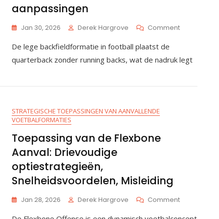
aanpassingen
On
Jan 30, 2026
Derek Hargrove
Comment
Gebruik
De lege backfieldformatie in football plaatst de
Van
Een
quarterback zonder running backs, wat de nadruk legt
Lege
Backfield:
Passfocus,
Snelle
Reads,
STRATEGISCHE TOEPASSINGEN VAN AANVALLENDE
Defensieve
VOETBALFORMATIES
Aanpassing
Toepassing van de Flexbone
Aanval: Drievoudige
optiestrategieën,
Snelheidsvoordelen, Misleiding
On
Jan 28, 2026
Derek Hargrove
Comment
Toepassing
De Flexbone Offense is een dynamisch voetbalconcept
Van