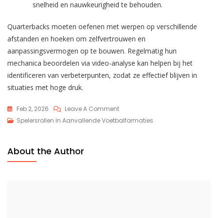
snelheid en nauwkeurigheid te behouden.
Quarterbacks moeten oefenen met werpen op verschillende
afstanden en hoeken om zelfvertrouwen en
aanpassingsvermogen op te bouwen. Regelmatig hun
mechanica beoordelen via video-analyse kan helpen bij het
identificeren van verbeterpunten, zodat ze effectief blijven in
situaties met hoge druk.
On
Feb 2, 2026
Leave A Comment
Verantwoordelijkheden
Spelersrollen In Aanvallende Voetbalformaties
Van
De
About the Author
Quarterback
In
Een
Spread
Offense:
Besluitvorming,