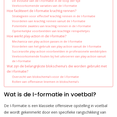
De evolutie van de I-formatie in de loop der tijd
Veelvoorkomende variaties van de I-formatie
Hoe faciliteert de I-formatie krachtig rennen?
Strategieën voor effectief krachtig rennen in de I-formatie
Voordelen van krachtig rennen vanuit de I-formatie
Potentiële zwaktes van krachtig rennen in de I-formatie
Opmerkelijke voorbeelden van krachtige renspelletjes
Hoe werkt play-action in de I-formatie?
Mechanica van play-action passes in de I-formatie
Voordelen van het gebruik van play-action vanuit de I-formatie
Succesvolle play-action voorbeelden in professionele wedstrijden
Veelvoorkomende fouten bij het uitvoeren van play-action vanuit
de I-formatie
Wat zijn de belangrijkste blokschema’s die worden gebruikt met
de I-formatie?
Overzicht van blokschema’s voor de I-formatie
Rollen van offensieve linemen in blokschema’s
Wat is de I-formatie in voetbal?
De I-formatie is een klassieke offensieve opstelling in voetbal
die wordt gekenmerkt door een specifieke rangschikking van