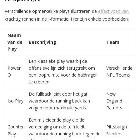
Verschillende opmerkelijke plays illustreren de
effectiviteit van
krachtig rennen in de I-formatie. Hier zijn enkele voorbeelden:
Naam
van de
Beschrijving
Team
Play
Een klassieke play waarbij de
Power
offensieve lijn zich terugtrekt om
Verschillende
O
een loopruimte voor de baldrager
NFL Teams
te creëren.
De fullback leidt door het gat,
New
Iso Play
waardoor de running back kan
England
volgen voor maximale yards.
Patriots
Een misleidende play die de
Counter
verdediging om de tuin leidt,
Pittsburgh
Play
waardoor de running back tegen de
Steelers