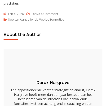
prestaties.
On
Feb 4, 2026
Leave A Comment
I
Soorten Aanvallende Voetbalformaties
Vorming:
Krachtig
About the Author
Rennen,
Play-
Action,
Blokkeringsschema’s
Derek Hargrove
Een gepassioneerde voetbalstrategist en analist, Derek
Hargrove heeft meer dan tien jaar besteed aan het
bestuderen van de intricaties van aanvallende
formaties. Met een achtergrond in coaching en een