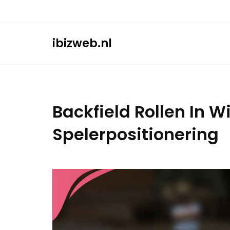
Skip
to
content
ibizweb.nl
Backfield Rollen In W
Spelerpositionering