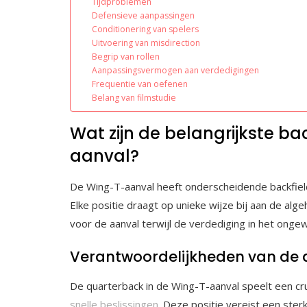
Tijdproblemen
Defensieve aanpassingen
Conditionering van spelers
Uitvoering van misdirection
Begrip van rollen
Aanpassingsvermogen aan verdedigingen
Frequentie van oefenen
Belang van filmstudie
Wat zijn de belangrijkste ba
aanval?
De Wing-T-aanval heeft onderscheidende backfieldr
Elke positie draagt op unieke wijze bij aan de alg
voor de aanval terwijl de verdediging in het ongewi
Verantwoordelijkheden van de 
De quarterback in de Wing-T-aanval speelt een cru
snelle beslissingen
. Deze positie vereist een ste