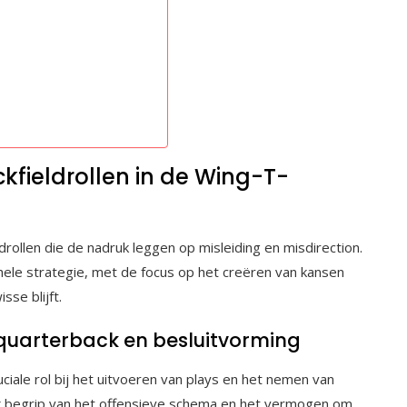
ckfieldrollen in de Wing-T-
ollen die de nadruk leggen op misleiding en misdirection.
ehele strategie, met de focus op het creëren van kansen
sse blijft.
quarterback en besluitvorming
ciale rol bij het uitvoeren van plays en het nemen van
rk begrip van het offensieve schema en het vermogen om