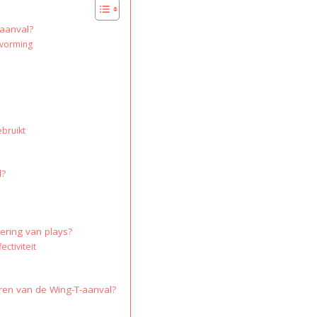
-aanval?
tvorming
ebruikt
l?
ering van plays?
ctiviteit
ren van de Wing-T-aanval?