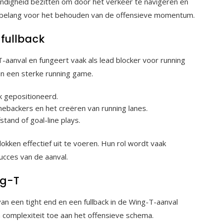
ndigheid bezitten om door het verkeer te navigeren en
aal belang voor het behouden van de offensieve momentum.
 fullback
-T-aanval en fungeert vaak als lead blocker voor running
van een sterke running game.
k gepositioneerd.
nebackers en het creëren van running lanes.
stand of goal-line plays.
lokken effectief uit te voeren. Hun rol wordt vaak
ucces van de aanval.
ng-T
van een tight end en een fullback in de Wing-T-aanval
 complexiteit toe aan het offensieve schema.