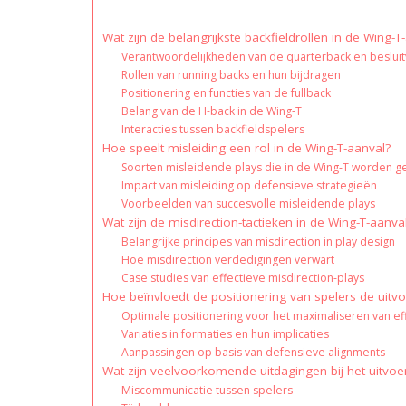
Wat zijn de belangrijkste backfieldrollen in de Wing-T
Verantwoordelijkheden van de quarterback en beslui
Rollen van running backs en hun bijdragen
Positionering en functies van de fullback
Belang van de H-back in de Wing-T
Interacties tussen backfieldspelers
Hoe speelt misleiding een rol in de Wing-T-aanval?
Soorten misleidende plays die in de Wing-T worden g
Impact van misleiding op defensieve strategieën
Voorbeelden van succesvolle misleidende plays
Wat zijn de misdirection-tactieken in de Wing-T-aanva
Belangrijke principes van misdirection in play design
Hoe misdirection verdedigingen verwart
Case studies van effectieve misdirection-plays
Hoe beïnvloedt de positionering van spelers de uitvo
Optimale positionering voor het maximaliseren van effe
Variaties in formaties en hun implicaties
Aanpassingen op basis van defensieve alignments
Wat zijn veelvoorkomende uitdagingen bij het uitvoe
Miscommunicatie tussen spelers