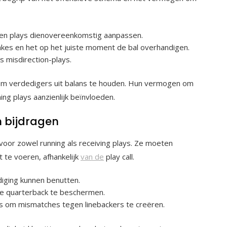
 en plays dienovereenkomstig aanpassen.
akes en het op het juiste moment de bal overhandigen.
s misdirection-plays.
om verdedigers uit balans te houden. Hun vermogen om
ng plays aanzienlijk beïnvloeden.
n bijdragen
 voor zowel running als receiving plays. Ze moeten
it te voeren, afhankelijk
van de
play call.
diging kunnen benutten.
de quarterback te beschermen.
es om mismatches tegen linebackers te creëren.